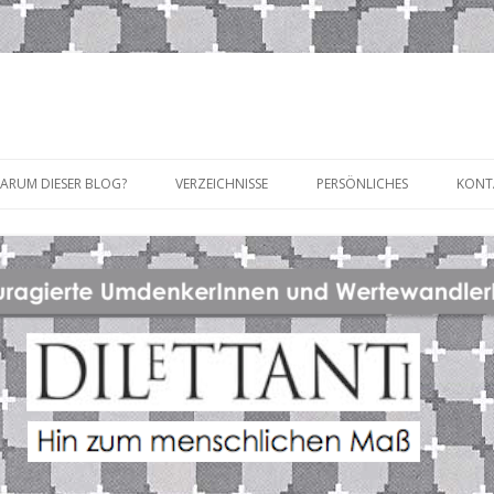
Zum
Inhalt
ARUM DIESER BLOG?
VERZEICHNISSE
PERSÖNLICHES
KONT
springen
STICHWORTVERZEICHNIS
ÜBER MICH
TITELVERZEICHNIS
PROJEKT GLÜCKSARCHE