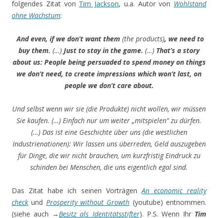
folgendes Zitat von
Tim Jackson
, u.a. Autor von
Wohlstand
ohne Wachstum
:
And even, if we don’t want them
(the products)
, we need to
buy them.
(…)
Just to stay in the game.
(…)
That’s a story
about us: People being persuaded to spend money on things
we don’t need, to create impressions which won’t last, on
people we don’t care about.
Und selbst wenn wir sie (die Produkte) nicht wollen, wir müssen
Sie kaufen. (…) Einfach nur um weiter „mitspielen“ zu dürfen.
(…) Das ist eine Geschichte über uns (die westlichen
Industrienationen): Wir lassen uns überreden, Geld auszugeben
für Dinge, die wir nicht brauchen, um kurzfristig Eindruck zu
schinden bei Menschen, die uns eigentlich egal sind.
Das Zitat habe ich seinen Vorträgen
An economic reality
check
und
Prosperity without Growth
(youtube) entnommen.
(siehe auch →
Besitz als Identitätsstifter
). P.S. Wenn Ihr
Tim