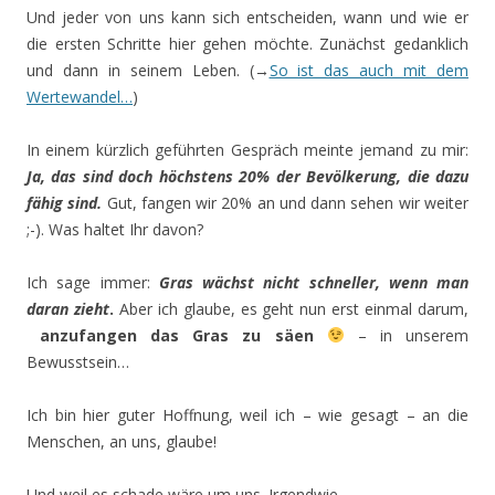
Und jeder von uns kann sich entscheiden, wann und wie er
die ersten Schritte hier gehen möchte. Zunächst gedanklich
und dann in seinem Leben. (→
So ist das auch mit dem
Wertewandel…
)
In einem kürzlich geführten Gespräch meinte jemand zu mir:
Ja, das sind doch höchstens 20% der Bevölkerung, die dazu
fähig sind.
Gut, fangen wir 20% an und dann sehen wir weiter
;-). Was haltet Ihr davon?
Ich sage immer:
Gras wächst nicht schneller, wenn man
daran zieht
.
Aber ich glaube, es geht nun erst einmal darum,
anzufangen das Gras zu säen
– in unserem
Bewusstsein…
Ich bin hier guter Hoffnung, weil ich – wie gesagt – an die
Menschen, an uns, glaube!
Und weil es schade wäre um uns. Irgendwie…