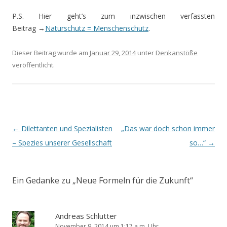
P.S. Hier geht’s zum inzwischen verfassten
Beitrag →
Naturschutz = Menschenschutz
.
Dieser Beitrag wurde am
Januar 29, 2014
unter
Denkanstöße
veröffentlicht.
Beitrags-
←
Dilettanten und Spezialisten
„Das war doch schon immer
Navigation
– Spezies unserer Gesellschaft
so…“
→
Ein Gedanke zu „
Neue Formeln für die Zukunft
“
Andreas Schlutter
November 9, 2014 um 1:17 a.m. Uhr