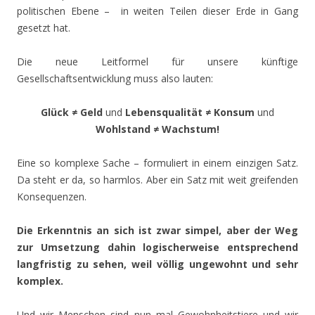
politischen Ebene – in weiten Teilen dieser Erde in Gang
gesetzt hat.
Die neue Leitformel für unsere künftige
Gesellschaftsentwicklung muss also lauten:
Glück
≠ Geld
und
Lebensqualität ≠ Konsum
und
Wohlstand ≠ Wachstum!
Eine so komplexe Sache – formuliert in einem einzigen Satz.
Da steht er da, so harmlos. Aber ein Satz mit weit greifenden
Konsequenzen.
Die Erkenntnis an sich ist zwar simpel, aber der Weg
zur Umsetzung dahin logischerweise entsprechend
langfristig zu sehen, weil völlig ungewohnt und sehr
komplex.
Und wir Menschen sind nun mal Gewohnheitstiere und wir